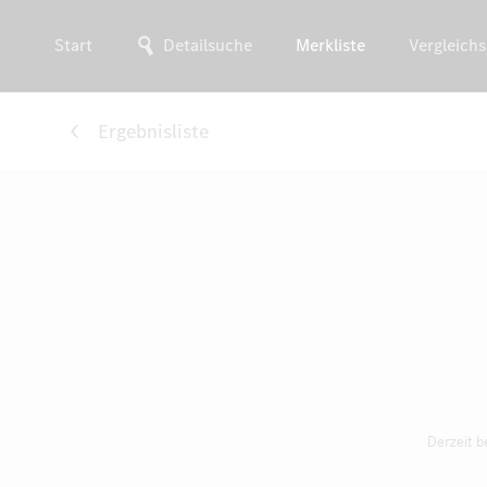
Start
Detailsuche
Merkliste
Vergleichs
Ergebnisliste
Derzeit b