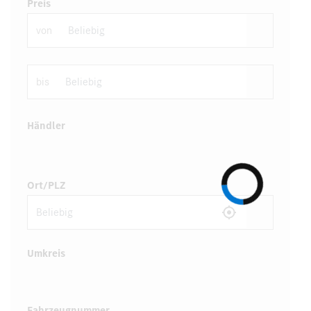
Preis
von
bis
Händler
Ort/PLZ
Umkreis
Fahrzeugnummer