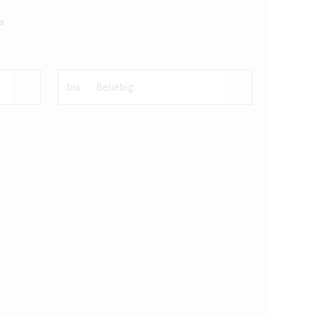
e
bis