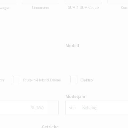
wagen
Limousine
SUV & SUV Coupé
Kom
Modell
zin
Plug-in-Hybrid Diesel
Elektro
Modeljahr
PS (kW)
von
Getriebe