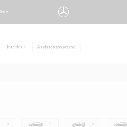
liste
Interieur
Assistenzsysteme
0
0
0