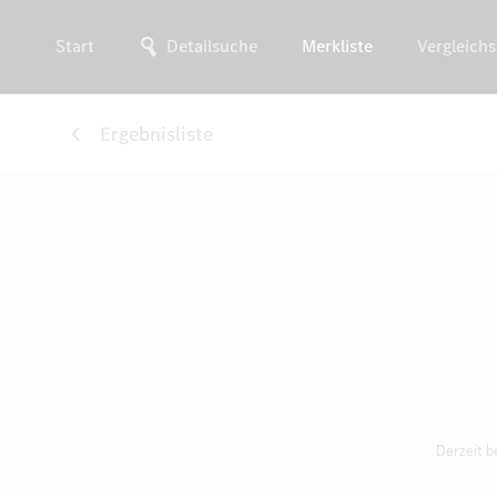
Start
Detailsuche
Merkliste
Vergleichs
Ergebnisliste
Derzeit b