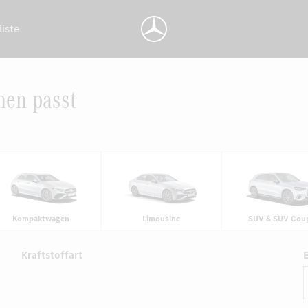
liste
nen passt
Kompaktwagen
Limousine
SUV & SUV Cou
Kraftstoffart