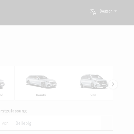
Deutsch
pé
Kombi
Van
Erstzulassung
von