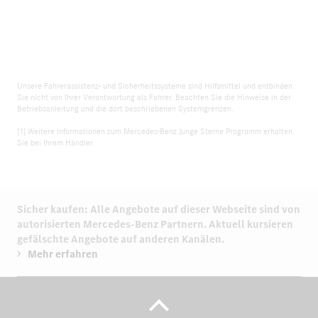
Unsere Fahrerassistenz- und Sicherheitssysteme sind Hilfsmittel und entbinden
Sie nicht von Ihrer Verantwortung als Fahrer. Beachten Sie die Hinweise in der
Betriebsanleitung und die dort beschriebenen Systemgrenzen.
[1] Weitere Informationen zum Mercedes-Benz Junge Sterne Programm erhalten
Sie bei Ihrem Händler.
Sicher kaufen: Alle Angebote auf dieser Webseite sind von
autorisierten
Mercedes-Benz Partnern.
Aktuell kursieren
gefälschte Angebote auf anderen Kanälen.
Mehr erfahren