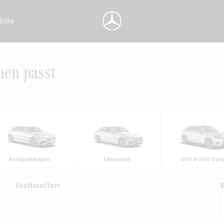
liste
nen passt
Kompaktwagen
Limousine
SUV & SUV Cou
Kraftstoffart