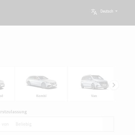
Deutsch
pé
Kombi
Van
Erstzulassung
von