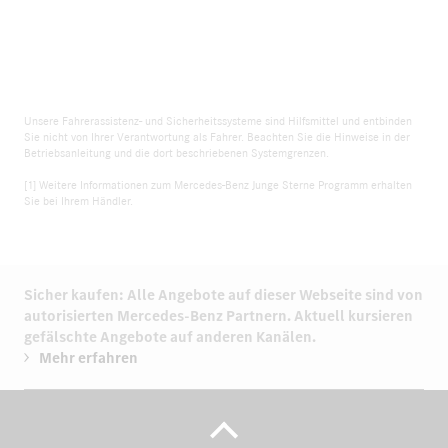
Unsere Fahrerassistenz- und Sicherheitssysteme sind Hilfsmittel und entbinden
Sie nicht von Ihrer Verantwortung als Fahrer. Beachten Sie die Hinweise in der
Betriebsanleitung und die dort beschriebenen Systemgrenzen.
[1] Weitere Informationen zum Mercedes-Benz Junge Sterne Programm erhalten
Sie bei Ihrem Händler.
Sicher kaufen: Alle Angebote auf dieser Webseite sind von
autorisierten
Mercedes-Benz Partnern.
Aktuell kursieren
gefälschte Angebote auf anderen Kanälen.
Mehr erfahren