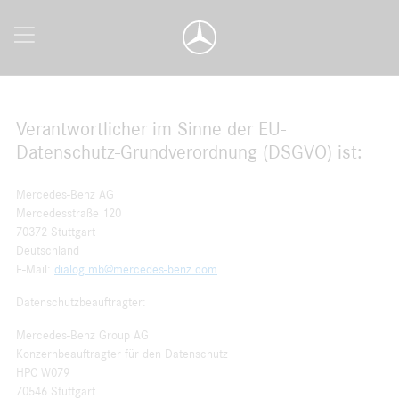
Verantwortlicher im Sinne der EU-
Datenschutz-Grundverordnung (DSGVO) ist:
Mercedes-Benz AG
Mercedesstraße 120
70372 Stuttgart
Deutschland
E-Mail:
dialog.mb@mercedes-benz.com
Datenschutzbeauftragter:
Mercedes-Benz Group AG
Konzernbeauftragter für den Datenschutz
HPC W079
70546 Stuttgart