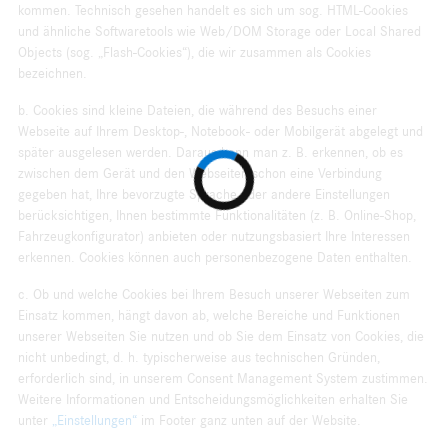
kommen. Technisch gesehen handelt es sich um sog. HTML-Cookies
und ähnliche Softwaretools wie Web/DOM Storage oder Local Shared
Objects (sog. „Flash-Cookies“), die wir zusammen als Cookies
bezeichnen.
b. Cookies sind kleine Dateien, die während des Besuchs einer
Webseite auf Ihrem Desktop-, Notebook- oder Mobilgerät abgelegt und
später ausgelesen werden. Daraus kann man z. B. erkennen, ob es
zwischen dem Gerät und den Webseiten schon eine Verbindung
gegeben hat, Ihre bevorzugte Sprache oder andere Einstellungen
berücksichtigen, Ihnen bestimmte Funktionalitäten (z. B. Online-Shop,
Fahrzeugkonfigurator) anbieten oder nutzungsbasiert Ihre Interessen
erkennen. Cookies können auch personenbezogene Daten enthalten.
c. Ob und welche Cookies bei Ihrem Besuch unserer Webseiten zum
Einsatz kommen, hängt davon ab, welche Bereiche und Funktionen
unserer Webseiten Sie nutzen und ob Sie dem Einsatz von Cookies, die
nicht unbedingt, d. h. typischerweise aus technischen Gründen,
erforderlich sind, in unserem Consent Management System zustimmen.
Weitere Informationen und Entscheidungsmöglichkeiten erhalten Sie
unter
„Einstellungen“
im Footer ganz unten auf der Website.