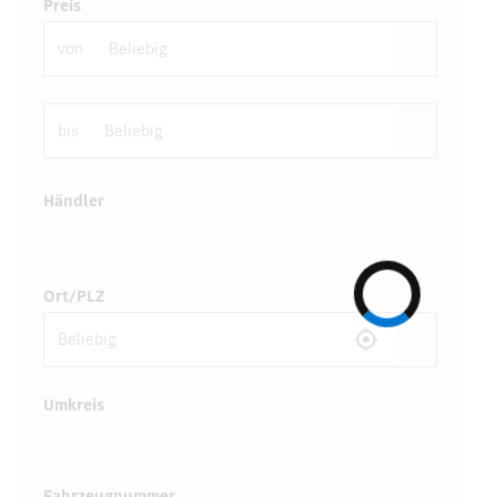
Preis
von
bis
Händler
Ort/PLZ
Umkreis
Fahrzeugnummer