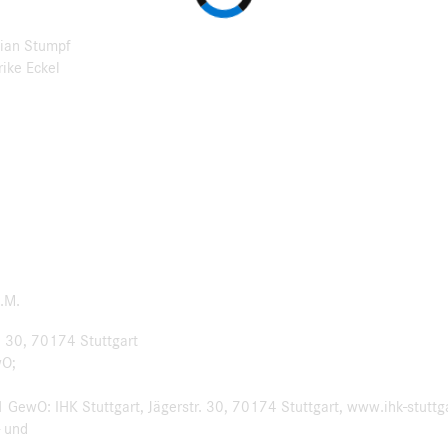
tian Stumpf
rike Eckel
a.M.
. 30, 70174 Stuttgart
wO;
 GewO: IHK Stuttgart, Jägerstr. 30, 70174 Stuttgart, www.ihk-stuttg
- und