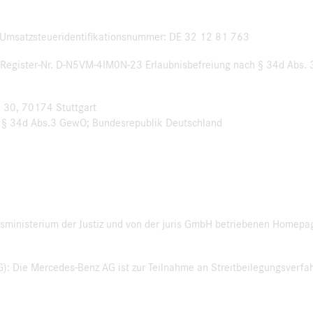
3 Umsatzsteueridentifikationsnummer: DE 32 12 81 763
: Register-Nr. D-N5VM-4IM0N-23 Erlaubnisbefreiung nach § 34d Abs. 
. 30, 70174 Stuttgart
ch § 34d Abs.3 GewO; Bundesrepublik Deutschland
sministerium der Justiz und von der juris GmbH betriebenen Homepa
: Die Mercedes-Benz AG ist zur Teilnahme an Streitbeilegungsverfah