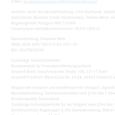
E-Mail:
kundenservice-leasing@mercedes-benz.com
vertreten durch die Geschäftsführung: Chris Burkhardt, Sebas
Aufsichtsrat: Benedikt Schell (Vorsitzender), Thomas Mann, Ul
Registergericht Stuttgart HRB 776509
Umsatzsteuer-Identifikationsnummer: DE337100412
Bankverbindung: Deutsche Bank
IBAN: DE04 6007 0070 0166 7021 05
BIC: DEUTDESSXXX
Zuständige Aufsichtsbehörde:
Bundesanstalt für Finanzdienstleistungsaufsicht
Anschrift Bonn: Graurheindorfer Straße 108, 53117 Bonn
Anschrift Frankfurt: Marie-Curie-Str. 24-28, 60439 Frankfurt 
Mitglied der Industrie- und Handelskammer Stuttgart, Jägerstr
Berufsbezeichnung: Darlehensvermittler nach §34c Abs.1 Ge
Bundesrepublik Deutschland
Zuständige Aufsichtsbehörde für die Tätigkeit nach §34c Abs.1
Berufsrechtliche Regelungen: § 34c Gewerbeordnung, Makler