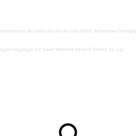
sministerium der Justiz und von der juris GmbH betriebenen Homepa
zungsbedingungen auf dieser Webseite melden? Klicken Sie
hier
.