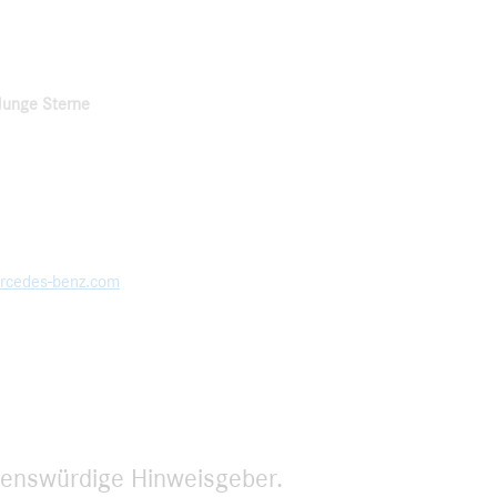
Junge Sterne
rcedes-benz.com
uenswürdige Hinweisgeber.