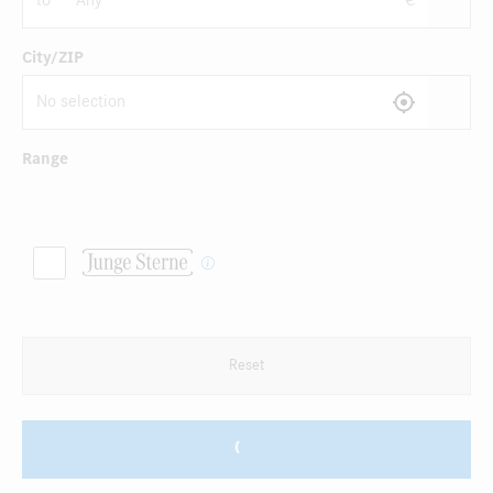
to
€
City/ZIP
Range
Reset