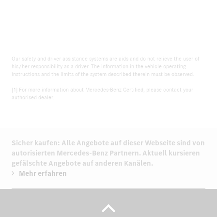
Our safety and driver assistance systems are aids and do not relieve the user of
his/her responsibility as a driver. The information in the vehicle operating
instructions and the limits of the system described therein must be observed.
[1] For more information about Mercedes-Benz Certified, please contact your
authorised dealer.
Sicher kaufen: Alle Angebote auf dieser Webseite sind von
autorisierten
Mercedes-Benz Partnern.
Aktuell kursieren
gefälschte Angebote auf anderen Kanälen.
Mehr erfahren