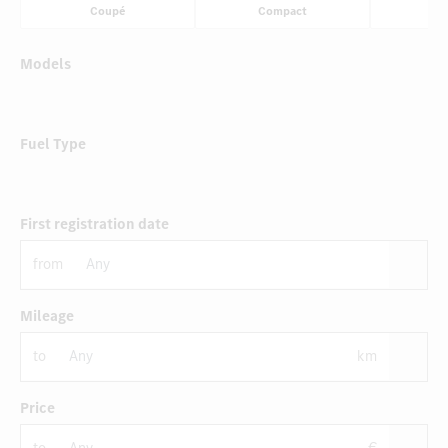
Coupé
Compact
Li
Models
Fuel Type
First registration date
from
Mileage
to
km
Price