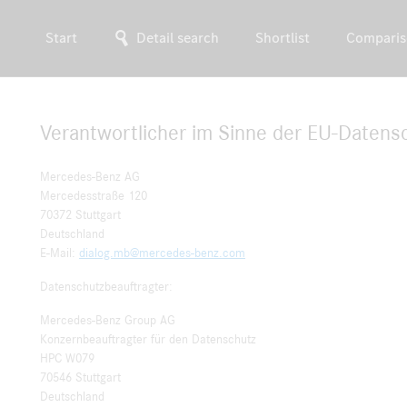
Start
Detail search
Shortlist
Comparis
Verantwortlicher im Sinne der EU-Datens
Mercedes-Benz AG
Mercedesstraße 120
70372 Stuttgart
Deutschland
E-Mail:
dialog.mb@mercedes-benz.com
Datenschutzbeauftragter:
Mercedes-Benz Group AG
Konzernbeauftragter für den Datenschutz
HPC W079
70546 Stuttgart
Deutschland