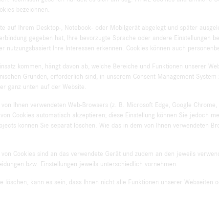
ookies bezeichnen.
ite auf Ihrem Desktop-, Notebook- oder Mobilgerät abgelegt und später ausge
rbindung gegeben hat, Ihre bevorzugte Sprache oder andere Einstellungen be
oder nutzungsbasiert Ihre Interessen erkennen. Cookies können auch personen
insatz kommen, hängt davon ab, welche Bereiche und Funktionen unserer Web
technischen Gründen, erforderlich sind, in unserem Consent Management Syste
er ganz unten auf der Website.
von Ihnen verwendeten Web-Browsers (z. B. Microsoft Edge, Google Chrome, Ap
n von Cookies automatisch akzeptieren; diese Einstellung können Sie jedoch 
ects können Sie separat löschen. Wie das in dem von Ihnen verwendeten Brow
ng von Cookies sind an das verwendete Gerät und zudem an den jeweils verw
dungen bzw. Einstellungen jeweils unterschiedlich vornehmen.
e löschen, kann es sein, dass Ihnen nicht alle Funktionen unserer Webseiten 