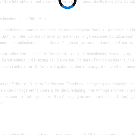
 Ihre Interaktionen auf dieser Plattform gelten ausschließlich die Datenschu
s löschen (siehe Ziffer 5.d).
g-in aktivieren, kann es sein, dass personenbezogene Daten zu Anbietern in L
n („EU“) kein den EU-Standards entsprechendes „angemessenes Schutzniveau“ 
nen Link anklicken oder ein Social Plug-in aktivieren und damit eine Übertra
wir außerdem qualifizierte Dienstleister (z. B. IT-Dienstleister, Marketing-Ag
die Bereitstellung und Nutzung der Webseiten und deren Funktionalitäten, zur Ve
ligt haben (siehe Ziffer 7). Nähere Angaben zu den Empfängern finden Sie in
rken Dritter (z. B. Meta Plattformen (Facebook, Instagram) oder Google), die
den. Die Anfrage enthält bereits für die Erledigung Ihrer Anfrage erforderlich
 interessieren). Dafür geben wir Ihre Anfrage (zusammen mit diesen Daten) g
er.
en. Technisch gesehen handelt es sich um sog. HTML-Cookies und ähnliche 