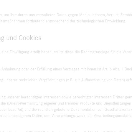
n, um Ihre durch uns verwalteten Daten gegen Manipulationen, Verlust, Zerstö
eitsmaßnahmen fortlaufend entsprechend der technologischen Entwicklung.
ng und Cookies
ine Einwilligung erteilt haben, stellte diese die Rechtsgrundlage für die Verar
 Anbahnung oder der Erfüllung eines Vertrages mit Ihnen ist Art. 6 Abs. 1 Bu
g unserer rechtlichen Verpflichtungen (z.B. zur Aufbewahrung von Daten) erfor
 unserer berechtigten Interessen sowie berechtigter Interessen Dritter gem
 die (Direkt-)Vermarktung eigener und fremder Produkte und Dienstleistungen (s
ar oder Lead Ad) und die rechtlich gebotene Dokumentation von Geschäftskont
personenbezogenen Daten, den Verarbeitungszweck, die Verarbeitungsumstände u