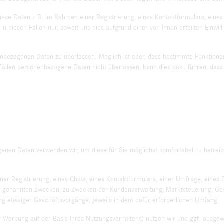
iese Daten z.B. im Rahmen einer Registrierung, eines Kontaktformulars, eines 
n diesen Fällen nur, soweit uns dies aufgrund einer von Ihnen erteilten Einwi
sonenbezogenen Daten zu überlassen. Möglich ist aber, dass bestimmte Funktion
ällen personenbezogene Daten nicht überlassen, kann dies dazu führen, dass
nen Daten verwenden wir, um diese für Sie möglichst komfortabel zu betreib
r Registrierung, eines Chats, eines Kontaktformulars, einer Umfrage, eines P
en genannten Zwecken, zu Zwecken der Kundenverwaltung, Marktsteuerung, Gesc
g etwaiger Geschäftsvorgänge, jeweils in dem dafür erforderlichen Umfang.
er Werbung auf der Basis Ihres Nutzungsverhaltens) nutzen wir und ggf. ausgewä