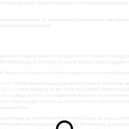
 Zustimmung) geben. Weitere Informationen und Entscheidungsmöglichkeiten 
ich verpflichtet sind (z. B. Speicherung zur Erfüllung handels- oder steuerr
eine Strafverfolgungsbehörde).
 ein solches Angebot anklicken, übertragen wir im erforderlichen Umfang Dat
ere Informationen, die Sie hierfür auf unseren Webseiten bereits angegeben 
er Netzwerke wie Facebook und Twitter einsetzen, binden wir diese wie folgt e
rt, d.h. es findet keine Übertragung irgendwelcher Daten an die Betreiber die
in, um eine direkte Verbindung mit dem Server des jeweiligen Netzwerks aufzu
s dort eingeloggt sind, kann das Netzwerk Ihren Besuch der unserer Webseite
es Social Plug-ins aus dem Netzwerk aus. Den Besuch anderer Mercedes-Benz-W
in aktiviert haben.
urch verfügbar werdenden Inhalte direkt an Ihren Browser, der sie in unsere We
len Netzwerk initiiert und gesteuert werden. Für Ihre Verbindung zu einem so