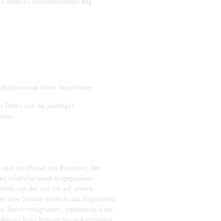
n weiteren Verantwortlichen eng
:
schutzhinweise näher beschrieben.
 Daten und die jeweiligen
eite.
 und die Uhrzeit des Besuches, den
Ihnen möglicherweise eingegebenen
eite, von der aus Sie auf unsere
er eine Domain direkt in das Eingabefeld
us Sicherheitsgründen, insbesondere zur
Namen Ihres Internet Service Providers.