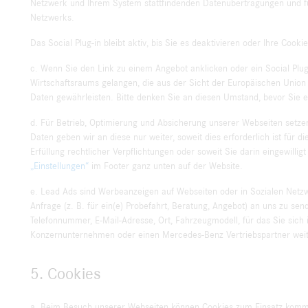
Netzwerk und Ihrem System stattfindenden Datenübertragungen und für
Netzwerks.
Das Social Plug-in bleibt aktiv, bis Sie es deaktivieren oder Ihre Cookie
c. Wenn Sie den Link zu einem Angebot anklicken oder ein Social Plu
Wirtschaftsraums gelangen, die aus der Sicht der Europäischen Unio
Daten gewährleisten. Bitte denken Sie an diesen Umstand, bevor Sie ei
d. Für Betrieb, Optimierung und Absicherung unserer Webseiten setzen 
Daten geben wir an diese nur weiter, soweit dies erforderlich ist für 
Erfüllung rechtlicher Verpflichtungen oder soweit Sie darin eingewil
„Einstellungen“
im Footer ganz unten auf der Website.
e. Lead Ads sind Werbeanzeigen auf Webseiten oder in Sozialen Netzwe
Anfrage (z. B. für ein(e) Probefahrt, Beratung, Angebot) an uns zu sen
Telefonnummer, E-Mail-Adresse, Ort, Fahrzeugmodell, für das Sie sich
Konzernunternehmen oder einen Mercedes-Benz Vertriebspartner weit
5. Cookies
a. Beim Besuch unserer Webseiten können Cookies zum Einsatz komm