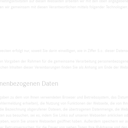
etingaktivitäten auf diesen Webseiten arbeiten wir mit den oben angegebene
n wir gemeinsam mit diesen Verantwortlichen mittels folgender Technologien
en erfolgt nur, soweit Sie darin einwilligen, wie in Ziffer 5.c. dieser Daten
hen Vorgaben der Rahmen für die gemeinsame Verarbeitung personenbezogener
lichen Inhalten dieser Vereinbarungen finden Sie als Anhang am Ende der Webs
sonenbezogenen Daten
gaben zu dem von Ihnen verwendeten Browser und Betriebssystem, das Datum
 Fehlermeldung erhielten), die Nutzung von Funktionen der Webseite, die von 
n, die Bezeichnung abgerufener Dateien, die übertragenen Datenmenge, die Webs
ten aus besuchen, sei es, indem Sie Links auf unseren Webseiten anklicken od
ngeben, worin Sie unsere Webseiten geöffnet haben. Außerdem speichern wir a
r Betrugsversuchen, für die Dauer von sieben Tagen Ihre IP-Adresse und den 