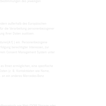
tzbestimmungen des jeweiligen
ändern außerhalb des Europäischen
für die Verarbeitung personenbezogener
gung Ihrer Daten auslösen.
enturen[A1] ) ein. Personenbezogene
rfolgung berechtigter Interessen, zur
 unserem Consent Management System unter
 es Ihnen ermöglichen, eine spezifische
e Daten (z. B. Kontaktdaten wie Name,
gf. an ein anderes Mercedes-Benz
Softwaretools wie Web/DOM Storage oder