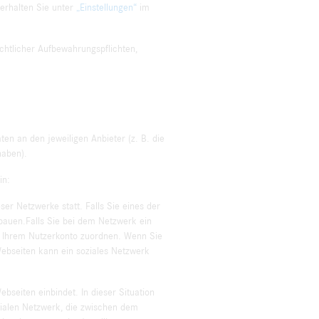
erhalten Sie unter
„Einstellungen“
im
echtlicher Aufbewahrungspflichten,
en an den jeweiligen Anbieter (z. B. die
haben).
in:
ser Netzwerke statt. Falls Sie eines der
bauen.Falls Sie bei dem Netzwerk ein
n Ihrem Nutzerkonto zuordnen. Wenn Sie
ebseiten kann ein soziales Netzwerk
bseiten einbindet. In dieser Situation
zialen Netzwerk, die zwischen dem