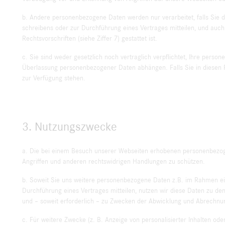
b. Andere personenbezogene Daten werden nur verarbeitet, falls Sie d
schreibens oder zur Durchführung eines Vertrages mitteilen, und auch i
Rechtsvorschriften (siehe Ziffer 7) gestattet ist.
c. Sie sind weder gesetzlich noch vertraglich verpflichtet, Ihre per
Überlassung personenbezogener Daten abhängen. Falls Sie in diesen F
zur Verfügung stehen.
3. Nutzungszwecke
a. Die bei einem Besuch unserer Webseiten erhobenen personenbezoge
Angriffen und anderen rechtswidrigen Handlungen zu schützen.
b. Soweit Sie uns weitere personenbezogene Daten z.B. im Rahmen eine
Durchführung eines Vertrages mitteilen, nutzen wir diese Daten zu d
und – soweit erforderlich – zu Zwecken der Abwicklung und Abrechnun
c. Für weitere Zwecke (z. B. Anzeige von personalisierter Inhalten od