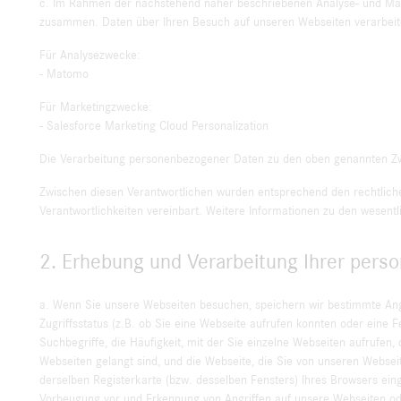
c. Im Rahmen der nachstehend näher beschriebenen Analyse- und Mark
zusammen. Daten über Ihren Besuch auf unseren Webseiten verarbeite
Für Analysezwecke:
- Matomo
Für Marketingzwecke:
- Salesforce Marketing Cloud Personalization
Die Verarbeitung personenbezogener Daten zu den oben genannten Zweck
Zwischen diesen Verantwortlichen wurden entsprechend den rechtlic
Verantwortlichkeiten vereinbart. Weitere Informationen zu den wesent
2. Erhebung und Verarbeitung Ihrer per
a. Wenn Sie unsere Webseiten besuchen, speichern wir bestimmte An
Zugriffsstatus (z.B. ob Sie eine Webseite aufrufen konnten oder eine
Suchbegriffe, die Häufigkeit, mit der Sie einzelne Webseiten aufrufe
Webseiten gelangt sind, und die Webseite, die Sie von unseren Websei
derselben Registerkarte (bzw. desselben Fensters) Ihres Browsers ei
Vorbeugung vor und Erkennung von Angriffen auf unsere Webseiten ode