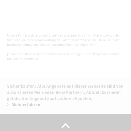
Unsere Fahrerassistenz- und Sicherheitssysteme sind Hilfsmittel und entbinden
Sie nicht von Ihrer Verantwortung als Fahrer. Beachten Sie die Hinweise in der
Betriebsanleitung und die dort beschriebenen Systemgrenzen.
[1] Weitere Informationen zum Mercedes-Benz Junge Sterne Programm erhalten
Sie bei Ihrem Händler.
Sicher kaufen: Alle Angebote auf dieser Webseite sind von
autorisierten
Mercedes-Benz Partnern.
Aktuell kursieren
gefälschte Angebote auf anderen Kanälen.
Mehr erfahren