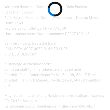
vertreten durch die Geschäftsführung: Chris Burkhardt,
Sebastian Stumpf
Aufsichtsrat: Benedikt Schell (Vorsitzender), Thomas Mann,
Ulrike Eckel
Registergericht Stuttgart HRB 776509
Umsatzsteuer-Identifikationsnummer: DE337100412
Bankverbindung: Deutsche Bank
IBAN: DE04 6007 0070 0166 7021 05
BIC: DEUTDESSXXX
Zuständige Aufsichtsbehörde:
Bundesanstalt für Finanzdienstleistungsaufsicht
Anschrift Bonn: Graurheindorfer Straße 108, 53117 Bonn
Anschrift Frankfurt: Marie-Curie-Str. 24-28, 60439 Frankfurt
a.M.
Mitglied der Industrie- und Handelskammer Stuttgart, Jägerstr.
30, 70174 Stuttgart
Berufsbezeichnung: Darlehensvermittler nach §34c Abs.1