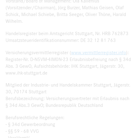
Vorstand/Board of Management: Ola Källenius
(Vorsitzender/Chairman), Jörg Burzer, Mathias Geisen, Olaf
Schick, Michael Schiebe, Britta Seeger, Oliver Thöne, Harald
Wilhelm.
Handelsregister beim Amtsgericht Stuttgart, Nr. HRB 762873
Umsatzsteueridentifikationsnummer: DE 32 12 81 763
Versicherungsvermittlerregister (
www.vermittlerregister.info
):
Register-Nr. D-N5VM-4IM0N-23 Erlaubnisbefreiung nach § 34d
Abs. 3 GewO, Aufsichtsbehörde: IHK Stuttgart, Jägerstr. 30,
www.ihk-stuttgart.de
Mitglied der Industrie- und Handelskammer Stuttgart, Jägerstr.
30, 70174 Stuttgart
Berufsbezeichnung: Versicherungsvertreter mit Erlaubnis nach
§ 34d Abs.3 GewO; Bundesrepublik Deutschland
Berufsrechtliche Regelungen:
- § 34d Gewerbeordnung
- §§ 59 - 68 VVG
- VersVermV