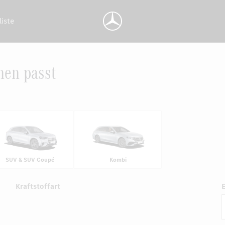
liste
nen passt
SUV & SUV Coupé
Kombi
Kraftstoffart