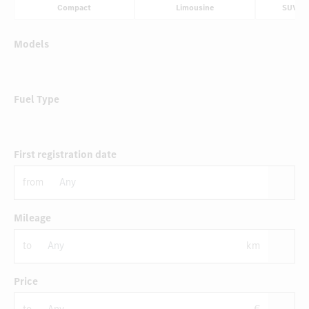
Compact
Limousine
SUV & 
Models
Fuel Type
First registration date
from
Mileage
to
km
Price