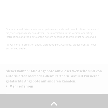
Our safety and driver assistance systems are aids and do not relieve the user of
his/her responsibility as a driver. The information in the vehicle operating
instructions and the limits of the system described therein must be observed.
[1] For more information about Mercedes-Benz Certified, please contact your
authorised dealer.
Sicher kaufen: Alle Angebote auf dieser Webseite sind von
autorisierten
Mercedes-Benz Partnern.
Aktuell kursieren
gefälschte Angebote auf anderen Kanälen.
Mehr erfahren