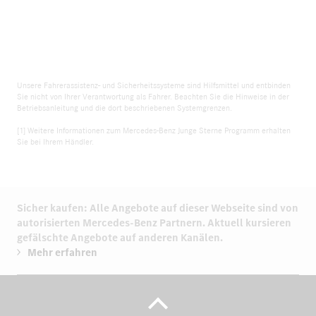
Unsere Fahrerassistenz- und Sicherheitssysteme sind Hilfsmittel und entbinden
Sie nicht von Ihrer Verantwortung als Fahrer. Beachten Sie die Hinweise in der
Betriebsanleitung und die dort beschriebenen Systemgrenzen.
[1] Weitere Informationen zum Mercedes-Benz Junge Sterne Programm erhalten
Sie bei Ihrem Händler.
Sicher kaufen: Alle Angebote auf dieser Webseite sind von
autorisierten
Mercedes-Benz Partnern.
Aktuell kursieren
gefälschte Angebote auf anderen Kanälen.
Mehr erfahren