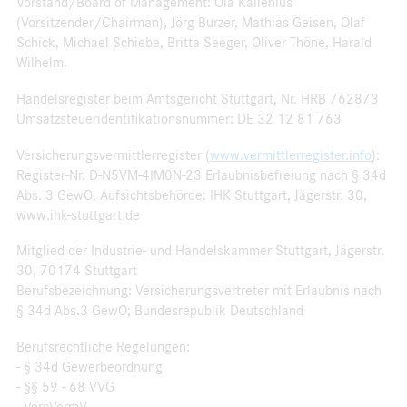
Vorstand/Board of Management: Ola Källenius
(Vorsitzender/Chairman), Jörg Burzer, Mathias Geisen, Olaf
Schick, Michael Schiebe, Britta Seeger, Oliver Thöne, Harald
Wilhelm.
Handelsregister beim Amtsgericht Stuttgart, Nr. HRB 762873
Umsatzsteueridentifikationsnummer: DE 32 12 81 763
Versicherungsvermittlerregister (
www.vermittlerregister.info
):
Register-Nr. D-N5VM-4IM0N-23 Erlaubnisbefreiung nach § 34d
Abs. 3 GewO, Aufsichtsbehörde: IHK Stuttgart, Jägerstr. 30,
www.ihk-stuttgart.de
Mitglied der Industrie- und Handelskammer Stuttgart, Jägerstr.
30, 70174 Stuttgart
Berufsbezeichnung: Versicherungsvertreter mit Erlaubnis nach
§ 34d Abs.3 GewO; Bundesrepublik Deutschland
Berufsrechtliche Regelungen:
- § 34d Gewerbeordnung
- §§ 59 - 68 VVG
- VersVermV