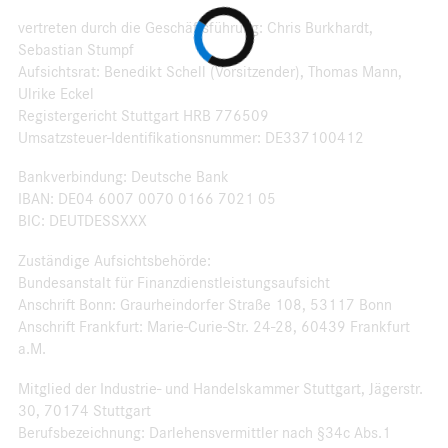
vertreten durch die Geschäftsführung: Chris Burkhardt,
Sebastian Stumpf
Aufsichtsrat: Benedikt Schell (Vorsitzender), Thomas Mann,
Ulrike Eckel
Registergericht Stuttgart HRB 776509
Umsatzsteuer-Identifikationsnummer: DE337100412
Bankverbindung: Deutsche Bank
IBAN: DE04 6007 0070 0166 7021 05
BIC: DEUTDESSXXX
Zuständige Aufsichtsbehörde:
Bundesanstalt für Finanzdienstleistungsaufsicht
Anschrift Bonn: Graurheindorfer Straße 108, 53117 Bonn
Anschrift Frankfurt: Marie-Curie-Str. 24-28, 60439 Frankfurt
a.M.
Mitglied der Industrie- und Handelskammer Stuttgart, Jägerstr.
30, 70174 Stuttgart
Berufsbezeichnung: Darlehensvermittler nach §34c Abs.1