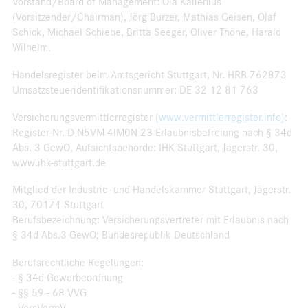
Vorstand/Board of Management: Ola Källenius
(Vorsitzender/Chairman), Jörg Burzer, Mathias Geisen, Olaf
Schick, Michael Schiebe, Britta Seeger, Oliver Thöne, Harald
Wilhelm.
Handelsregister beim Amtsgericht Stuttgart, Nr. HRB 762873
Umsatzsteueridentifikationsnummer: DE 32 12 81 763
Versicherungsvermittlerregister (
www.vermittlerregister.info
):
Register-Nr. D-N5VM-4IM0N-23 Erlaubnisbefreiung nach § 34d
Abs. 3 GewO, Aufsichtsbehörde: IHK Stuttgart, Jägerstr. 30,
www.ihk-stuttgart.de
Mitglied der Industrie- und Handelskammer Stuttgart, Jägerstr.
30, 70174 Stuttgart
Berufsbezeichnung: Versicherungsvertreter mit Erlaubnis nach
§ 34d Abs.3 GewO; Bundesrepublik Deutschland
Berufsrechtliche Regelungen:
- § 34d Gewerbeordnung
- §§ 59 - 68 VVG
- VersVermV