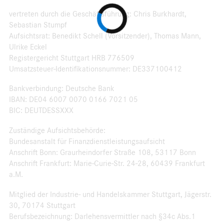
vertreten durch die Geschäftsführung: Chris Burkhardt,
Sebastian Stumpf
Aufsichtsrat: Benedikt Schell (Vorsitzender), Thomas Mann,
Ulrike Eckel
Registergericht Stuttgart HRB 776509
Umsatzsteuer-Identifikationsnummer: DE337100412
Bankverbindung: Deutsche Bank
IBAN: DE04 6007 0070 0166 7021 05
BIC: DEUTDESSXXX
Zuständige Aufsichtsbehörde:
Bundesanstalt für Finanzdienstleistungsaufsicht
Anschrift Bonn: Graurheindorfer Straße 108, 53117 Bonn
Anschrift Frankfurt: Marie-Curie-Str. 24-28, 60439 Frankfurt
a.M.
Mitglied der Industrie- und Handelskammer Stuttgart, Jägerstr.
30, 70174 Stuttgart
Berufsbezeichnung: Darlehensvermittler nach §34c Abs.1