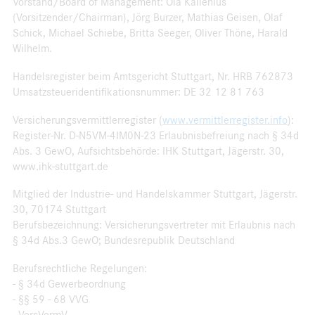
Vorstand/Board of Management: Ola Källenius
(Vorsitzender/Chairman), Jörg Burzer, Mathias Geisen, Olaf
Schick, Michael Schiebe, Britta Seeger, Oliver Thöne, Harald
Wilhelm.
Handelsregister beim Amtsgericht Stuttgart, Nr. HRB 762873
Umsatzsteueridentifikationsnummer: DE 32 12 81 763
Versicherungsvermittlerregister (
www.vermittlerregister.info
):
Register-Nr. D-N5VM-4IM0N-23 Erlaubnisbefreiung nach § 34d
Abs. 3 GewO, Aufsichtsbehörde: IHK Stuttgart, Jägerstr. 30,
www.ihk-stuttgart.de
Mitglied der Industrie- und Handelskammer Stuttgart, Jägerstr.
30, 70174 Stuttgart
Berufsbezeichnung: Versicherungsvertreter mit Erlaubnis nach
§ 34d Abs.3 GewO; Bundesrepublik Deutschland
Berufsrechtliche Regelungen:
- § 34d Gewerbeordnung
- §§ 59 - 68 VVG
- VersVermV