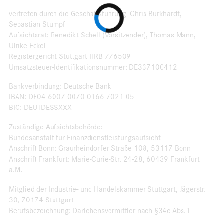
vertreten durch die Geschäftsführung: Chris Burkhardt,
Sebastian Stumpf
Aufsichtsrat: Benedikt Schell (Vorsitzender), Thomas Mann,
Ulrike Eckel
Registergericht Stuttgart HRB 776509
Umsatzsteuer-Identifikationsnummer: DE337100412
Bankverbindung: Deutsche Bank
IBAN: DE04 6007 0070 0166 7021 05
BIC: DEUTDESSXXX
Zuständige Aufsichtsbehörde:
Bundesanstalt für Finanzdienstleistungsaufsicht
Anschrift Bonn: Graurheindorfer Straße 108, 53117 Bonn
Anschrift Frankfurt: Marie-Curie-Str. 24-28, 60439 Frankfurt
a.M.
Mitglied der Industrie- und Handelskammer Stuttgart, Jägerstr.
30, 70174 Stuttgart
Berufsbezeichnung: Darlehensvermittler nach §34c Abs.1