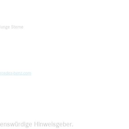
Junge Sterne
rcedes-benz.com
uenswürdige Hinweisgeber.