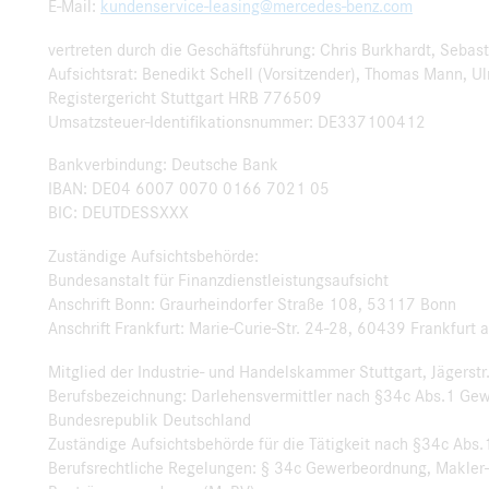
E-Mail:
kundenservice-leasing@mercedes-benz.com
vertreten durch die Geschäftsführung: Chris Burkhardt, Sebas
Aufsichtsrat: Benedikt Schell (Vorsitzender), Thomas Mann, Ul
Registergericht Stuttgart HRB 776509
Umsatzsteuer-Identifikationsnummer: DE337100412
Bankverbindung: Deutsche Bank
IBAN: DE04 6007 0070 0166 7021 05
BIC: DEUTDESSXXX
Zuständige Aufsichtsbehörde:
Bundesanstalt für Finanzdienstleistungsaufsicht
Anschrift Bonn: Graurheindorfer Straße 108, 53117 Bonn
Anschrift Frankfurt: Marie-Curie-Str. 24-28, 60439 Frankfurt 
Mitglied der Industrie- und Handelskammer Stuttgart, Jägerstr
Berufsbezeichnung: Darlehensvermittler nach §34c Abs.1 Ge
Bundesrepublik Deutschland
Zuständige Aufsichtsbehörde für die Tätigkeit nach §34c Abs.1
Berufsrechtliche Regelungen: § 34c Gewerbeordnung, Makler