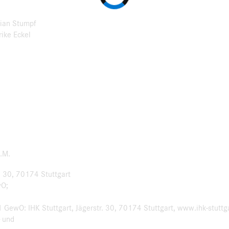
tian Stumpf
rike Eckel
a.M.
. 30, 70174 Stuttgart
wO;
 GewO: IHK Stuttgart, Jägerstr. 30, 70174 Stuttgart, www.ihk-stuttg
- und