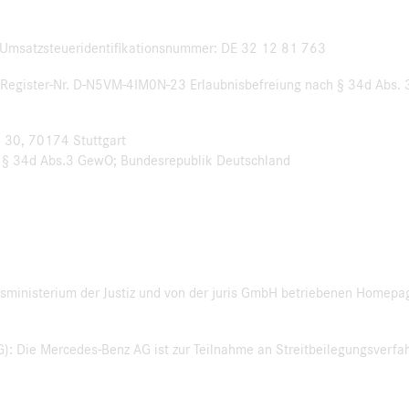
3 Umsatzsteueridentifikationsnummer: DE 32 12 81 763
: Register-Nr. D-N5VM-4IM0N-23 Erlaubnisbefreiung nach § 34d Abs. 
. 30, 70174 Stuttgart
ch § 34d Abs.3 GewO; Bundesrepublik Deutschland
sministerium der Justiz und von der juris GmbH betriebenen Homepa
: Die Mercedes-Benz AG ist zur Teilnahme an Streitbeilegungsverfah